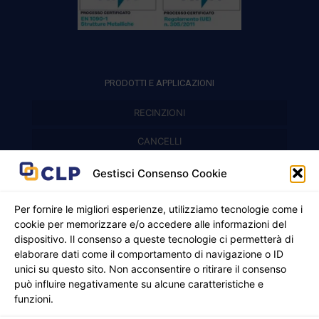
PRODOTTI E APPLICAZIONI
RECINZIONI
Recinzioni modulari
CANCELLI
Cancelli prefabbricati
Recinzioni a pannelli
APPLICAZIONI
Gestisci Consenso Cookie
Balconi e parapetti
Cancelli pedonali
Per fornire le migliori esperienze, utilizziamo tecnologie come i
cookie per memorizzare e/o accedere alle informazioni del
Cancelli in ferro battuto
Griglie e chiusini
dispositivo. Il consenso a queste tecnologie ci permetterà di
elaborare dati come il comportamento di navigazione o ID
Cancelli a due ante
Inferriate
unici su questo sito. Non acconsentire o ritirare il consenso
© 2021 - 2026 CLP SRLS All Rights Reserved.
Nicchie per gas ed elettricità
Cancelli scorrevoli
può influire negativamente su alcune caratteristiche e
CF e P. IVA 05130250235 | Sede legale Via Alessandro
funzioni.
Manzoni 8, 37050 Oppeano VR
Registro Imprese di Verona | REA –VR 472705 |
Policy