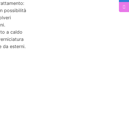
rattamento:
n possibilità
olveri
ni.
ato a caldo
verniciatura
e da esterni.