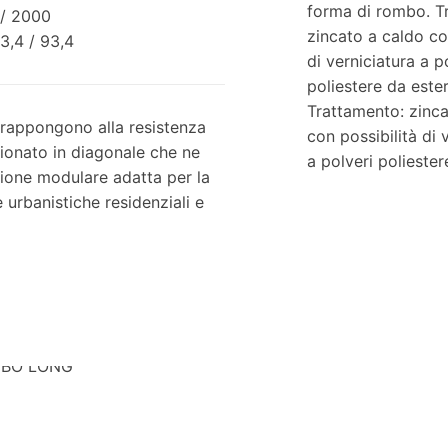
forma di rombo. T
 / 2000
zincato a caldo co
93,4 / 93,4
di verniciatura a p
poliestere da ester
Trattamento: zinc
trappongono alla resistenza
con possibilità di 
zionato in diagonale che ne
a polveri poliester
zione modulare adatta per la
 urbanistiche residenziali e