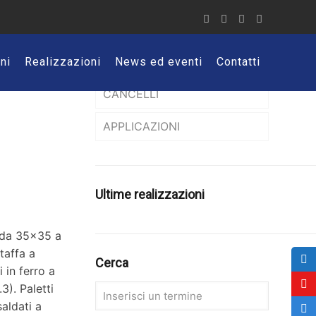
Tipi di applicazioni
RECINZIONI
ni
Realizzazioni
News ed eventi
Contatti
CANCELLI
Recinzioni modulari
APPLICAZIONI
Recinzioni a pannelli
Cancelli prefabbricati
Cancelli pedonali
Balconi e parapetti
Cancelli in ferro battuto
Griglie e chiusini
Ultime realizzazioni
Cancelli a due ante
Inferriate
 da 35×35 a
taffa a
Cancelli scorrevoli
Nicchie per gas ed
Cerca
i in ferro a
elettricità
). Paletti
saldati a