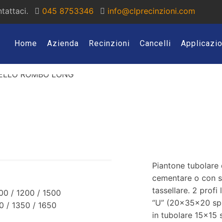
tattaci.
045 8753346
info@clprecinzioni.com
Home
Azienda
Recinzioni
Cancelli
Applicazio
Piantone tubolare
cementare o con s
tassellare. 2 profi l
000 / 1200 / 1500
“U” (20x35x20 sp.3
0 / 1350 / 1650
in tubolare 15×15 