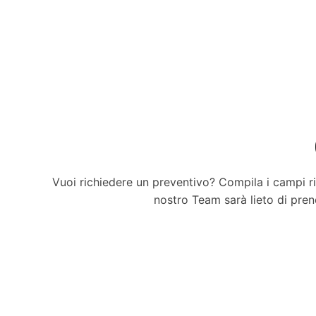
Vuoi richiedere un preventivo? Compila i campi rip
nostro Team sarà lieto di prend
F
i
l
t
e
r