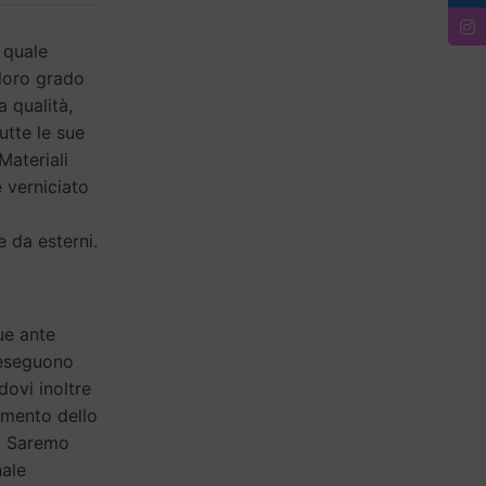
 quale
 loro grado
a qualità,
utte le sue
Materiali
 verniciato
e da esterni.
ue ante
i eseguono
dovi inoltre
tamento dello
i. Saremo
nale