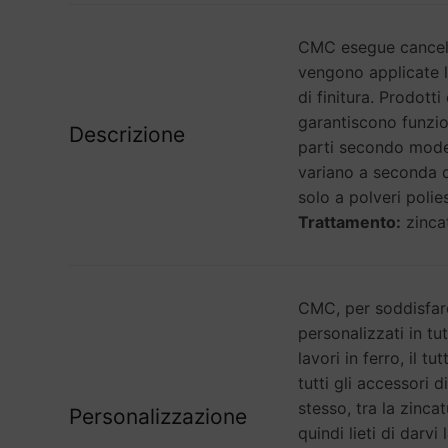
CMC esegue cancelli 
vengono applicate l
di finitura. Prodotti
garantiscono funzion
Descrizione
parti secondo modell
variano a seconda d
solo a polveri polie
Trattamento:
zincat
CMC, per soddisfare
personalizzati in tut
lavori in ferro, il 
tutti gli accessori d
stesso, tra la zinca
Personalizzazione
quindi lieti di darv