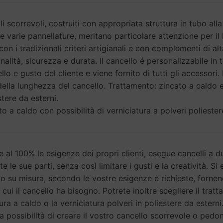
scorrevoli, costruiti con appropriata struttura in tubo alla
e varie pannellature, meritano particolare attenzione per il
 con i tradizionali criteri artigianali e con complementi di alt
alità, sicurezza e durata. Il cancello é personalizzabile in t
o e gusto del cliente e viene fornito di tutti gli accessori. 
ella lunghezza del cancello. Trattamento: zincato a caldo e
stere da esterni.
o a caldo con possibilità di verniciatura a polveri poliester
 al 100% le esigenze dei propri clienti, esegue cancelli a d
te le sue parti, senza così limitare i gusti e la creatività. S
tutto su misura, secondo le vostre esigenze e richieste, fornen
i cui il cancello ha bisogno. Potrete inoltre scegliere il trat
tura a caldo o la verniciatura polveri in poliestere da estern
i la possibilità di creare il vostro cancello scorrevole o pedo