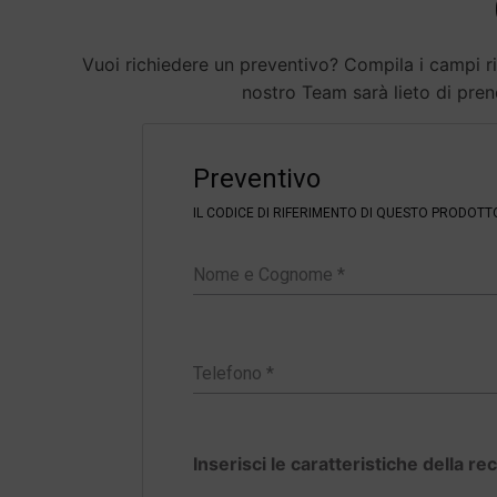
Vuoi richiedere un preventivo? Compila i campi rip
nostro Team sarà lieto di prend
F
i
Preventivo
l
t
IL CODICE DI RIFERIMENTO DI QUESTO PRODOTT
e
r
Inserisci le caratteristiche della re