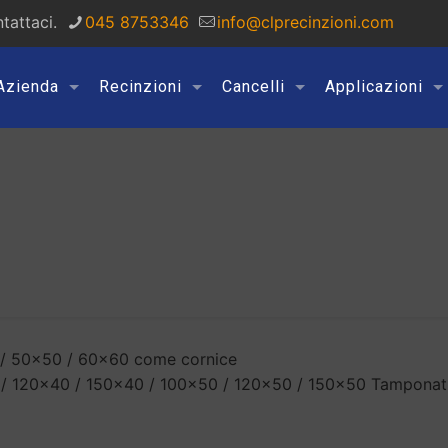
tattaci.
045 8753346
info@clprecinzioni.com
Azienda
Recinzioni
Cancelli
Applicazioni
 50x50 / 60x60 come cornice
/ 120x40 / 150x40 / 100x50 / 120x50 / 150x50 Tamponatu