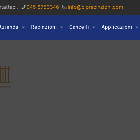
tattaci.
045 8753346
info@clprecinzioni.com
Azienda
Recinzioni
Cancelli
Applicazioni