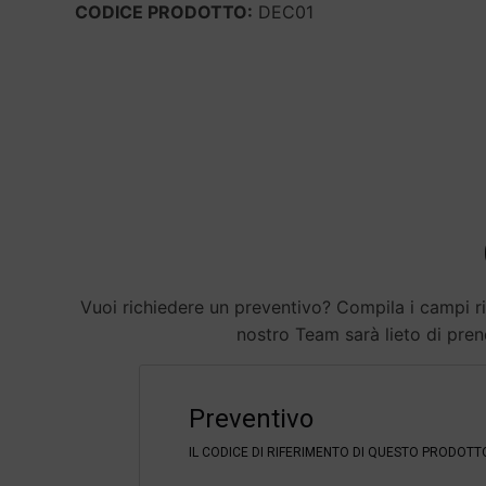
CODICE PRODOTTO:
DEC01
Vuoi richiedere un preventivo? Compila i campi rip
nostro Team sarà lieto di prend
F
i
Preventivo
l
t
IL CODICE DI RIFERIMENTO DI QUESTO PRODOTT
e
r